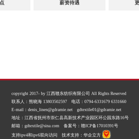
点
薪资待遇
copyright 2017- by 江西赣东纺织有限公司 All Rights Reserved
联系人：熊晓海 13803502597 电话：0794-6331679 6331660
E-mail：denis_linen@gdramie.net gdtextile01@gdramie.net
地址：江西省抚州市崇仁县高新技术产业园区环公园东路16号
邮箱：gdtextile@sina.com 备案号：赣ICP备17010391号
支持ipv4和ipv6双向访问 技术支持：华企立方