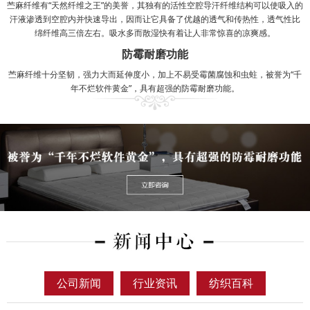
苎麻纤维有“天然纤维之王”的美誉，其独有的活性空腔导汗纤维结构可以使吸入的
汗液渗透到空腔内并快速导出，因而让它具备了优越的透气和传热性，透气性比
绵纤维高三倍左右。吸水多而散湿快有着让人非常惊喜的凉爽感。
防霉耐磨功能
苎麻纤维十分坚韧，强力大而延伸度小，加上不易受霉菌腐蚀和虫蛀，被誉为“千
年不烂软件黄金”，具有超强的防霉耐磨功能。
公司新闻
行业资讯
纺织百科