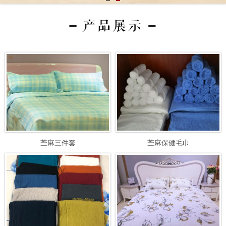
苎麻三件套
苎麻保健毛巾