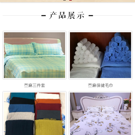
苎麻三件套
苎麻保健毛巾