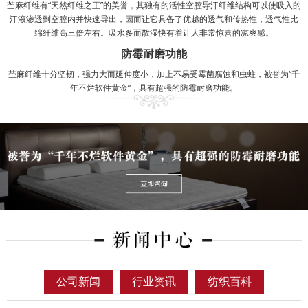
苎麻纤维有“天然纤维之王”的美誉，其独有的活性空腔导汗纤维结构可以使吸入的
汗液渗透到空腔内并快速导出，因而让它具备了优越的透气和传热性，透气性比
绵纤维高三倍左右。吸水多而散湿快有着让人非常惊喜的凉爽感。
防霉耐磨功能
苎麻纤维十分坚韧，强力大而延伸度小，加上不易受霉菌腐蚀和虫蛀，被誉为“千
年不烂软件黄金”，具有超强的防霉耐磨功能。
公司新闻
行业资讯
纺织百科