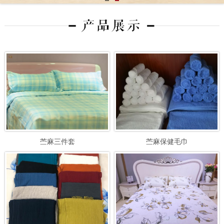
苎麻三件套
苎麻保健毛巾