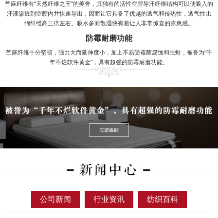
苎麻纤维有“天然纤维之王”的美誉，其独有的活性空腔导汗纤维结构可以使吸入的
汗液渗透到空腔内并快速导出，因而让它具备了优越的透气和传热性，透气性比
绵纤维高三倍左右。吸水多而散湿快有着让人非常惊喜的凉爽感。
防霉耐磨功能
苎麻纤维十分坚韧，强力大而延伸度小，加上不易受霉菌腐蚀和虫蛀，被誉为“千
年不烂软件黄金”，具有超强的防霉耐磨功能。
公司新闻
行业资讯
纺织百科